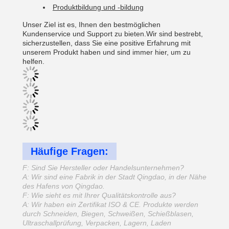
Produktbildung und -bildung
Unser Ziel ist es, Ihnen den bestmöglichen
Kundenservice und Support zu bieten.Wir sind bestrebt,
sicherzustellen, dass Sie eine positive Erfahrung mit
unserem Produkt haben und sind immer hier, um zu
helfen.
Häufige Fragen:
F: Sind Sie Hersteller oder Handelsunternehmen?
A: Wir sind eine Fabrik in der Stadt Qingdao, in der Nähe
des Hafens von Qingdao.
F: Wie sieht es mit Ihrer Qualitätskontrolle aus?
A: Wir haben ein Zertifikat ISO & CE. Produkte werden
durch Schneiden, Biegen, Schweißen, Schießblasen,
Ultraschallprüfung, Verpacken, Lagern, Laden