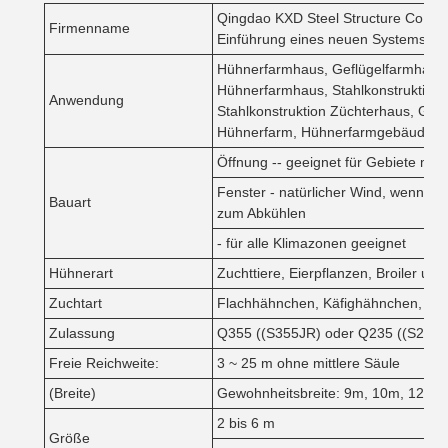
Qingdao KXD Steel Structure Co., Lt
Firmenname
Einführung eines neuen Systems bea
Hühnerfarmhaus, Geflügelfarmhaus,
Hühnerfarmhaus, Stahlkonstruktion H
Anwendung
Stahlkonstruktion Züchterhaus, Gef
Hühnerfarm, Hühnerfarmgebäude,
Öffnung -- geeignet für Gebiete mi
Fenster - natürlicher Wind, wenn d
Bauart
zum Abkühlen
- für alle Klimazonen geeignet
Hühnerart
Zuchttiere, Eierpflanzen, Broiler usw
Zuchtart
Flachhähnchen, Käfighähnchen, Fr
Zulassung
Q355 ((S355JR) oder Q235 ((S235J
Freie Reichweite:
3 ~ 25 m ohne mittlere Säule
(Breite)
Gewohnheitsbreite: 9m, 10m, 12m,
2 bis 6 m
Größe