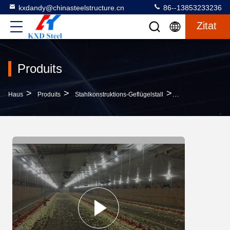
kxdandy@chinasteelstructure.cn
86--13853233236
Zitat
Produits
>
>
>
Haus
Produits
Stahlkonstruktions-Geflügelstall
Galvanisierter L