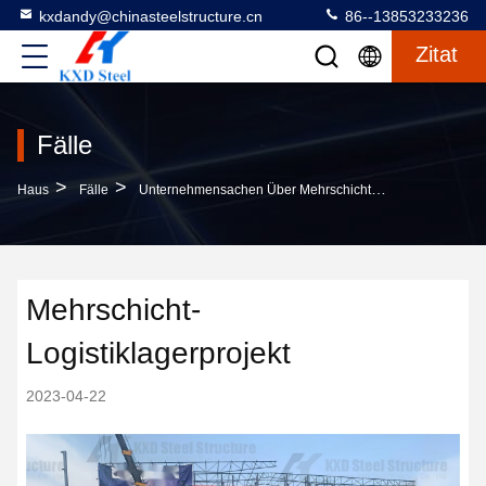
kxdandy@chinasteelstructure.cn
86--13853233236
Zitat
Fälle
>
>
Haus
Fälle
Unternehmensachen Über Mehrschicht-Logistiklagerprojekt
Mehrschicht-
Logistiklagerprojekt
2023-04-22