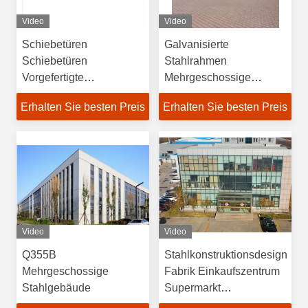
Video
Video
Schiebetüren
Galvanisierte
Schiebetüren
Stahlrahmen
Vorgefertigte
Mehrgeschossige
Stahlkonstruktion
Hochhäuser
Erhalten Sie besten Preis
Erhalten Sie besten Preis
Lagerhaus mehrstöckig
Bürogebäude Hotels
Moderne Lagerhäuser
Systeme
Video
Video
Q355B
Stahlkonstruktionsdesign
Mehrgeschossige
Fabrik Einkaufszentrum
Stahlgebäude
Supermarkt
Mehrgeschossige