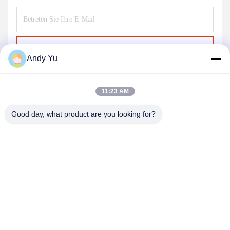
Senden Sie
Andy Yu
11:23 AM
Good day, what product are you looking for?
QINGDAO KXD STEEL STRUCTURE CO.,
LTD
kxdandy@chinasteelstructure.cn
86--13853233236
Nr. 17 Changjiang Road, Pingdu, Qingdao, Provinz