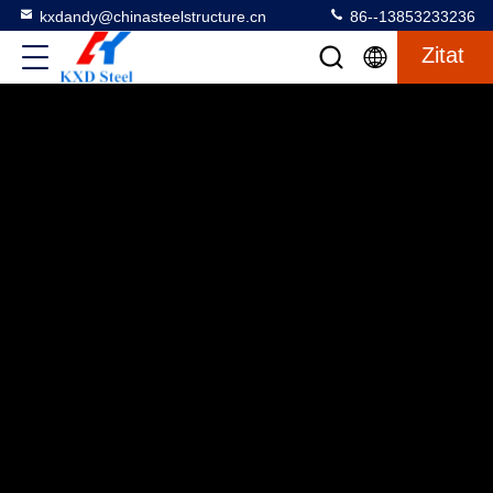
kxdandy@chinasteelstructure.cn
86--13853233236
Zitat