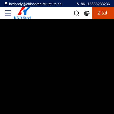
kxdandy@chinasteelstructure.cn
86--13853233236
Zitat