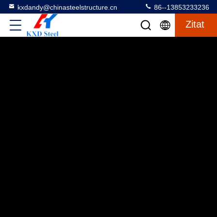
kxdandy@chinasteelstructure.cn
86--13853233236
Zitat