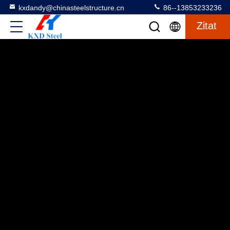
kxdandy@chinasteelstructure.cn
86--13853233236
Zitat