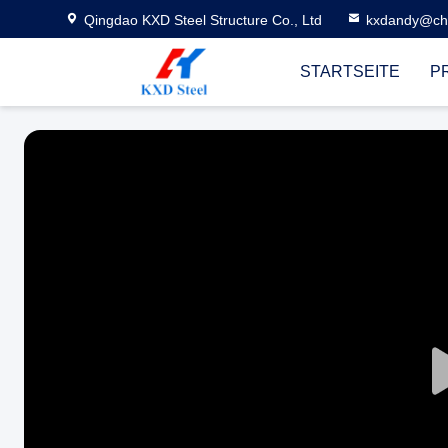
Qingdao KXD Steel Structure Co., Ltd
kxdandy@chi
STARTSEITE
P