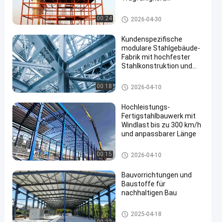
Feuerbeständigkeit und
nachhaltigem Design
Lager für Stahlkonstruktionen
00:24
2026-04-30
Kundenspezifische
modulare Stahlgebäude-
Fabrik mit hochfester
Stahlkonstruktion und
schneller Installation
Werkstatt für Stahlkonstruktio
00:18
2026-04-10
nen
Hochleistungs-
Fertigstahlbauwerk mit
Windlast bis zu 300 km/h
und anpassbarer Länge
Lager für Stahlkonstruktionen
00:15
2026-04-10
Bauvorrichtungen und
Baustoffe für
nachhaltigen Bau
Stahlkonstruktionsbau
2025-04-18