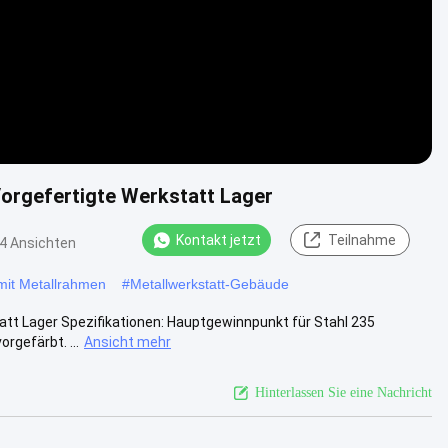
Vorgefertigte Werkstatt Lager
Kontakt jetzt
Teilnahme
4 Ansichten
 mit Metallrahmen
#
Metallwerkstatt-Gebäude
att Lager Spezifikationen: Hauptgewinnpunkt für Stahl 235
gefärbt. ...
Ansicht mehr
Hinterlassen Sie eine Nachricht