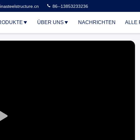
nasteelstructure.cn
86--13853233236
RODUKTE
ÜBER UNS
NACHRICHTEN
ALLE 
Play
Video