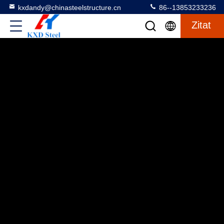
kxdandy@chinasteelstructure.cn
86--13853233236
Zitat