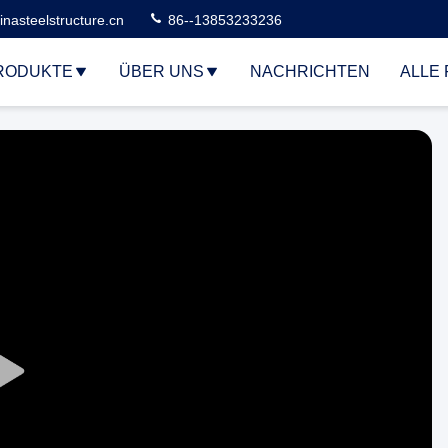
nasteelstructure.cn
86--13853233236
RODUKTE
ÜBER UNS
NACHRICHTEN
ALLE 
Play
Video