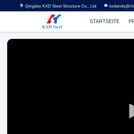
Qingdao KXD Steel Structure Co., Ltd
kxdandy@chi
STARTSEITE
P