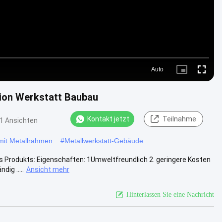
Auto
Picture-
Fullscre
in-
Picture
ktion Werkstatt Baubau
Kontakt jetzt
Teilnahme
1 Ansichten
 mit Metallrahmen
#
Metallwerkstatt-Gebäude
es Produkts: Eigenschaften: 1Umweltfreundlich 2. geringere Kosten
ig .....
Ansicht mehr
Hinterlassen Sie eine Nachricht