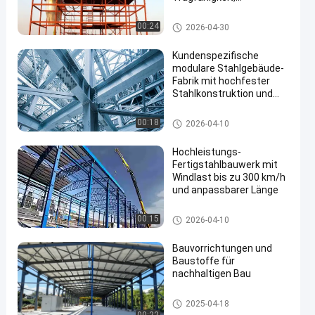
Feuerbeständigkeit und
nachhaltigem Design
Lager für Stahlkonstruktionen
00:24
2026-04-30
Kundenspezifische
modulare Stahlgebäude-
Fabrik mit hochfester
Stahlkonstruktion und
en
schneller Installation
Werkstatt für Stahlkonstruktio
00:18
2026-04-10
nen
Hochleistungs-
Fertigstahlbauwerk mit
Windlast bis zu 300 km/h
und anpassbarer Länge
Lager für Stahlkonstruktionen
00:15
2026-04-10
Bauvorrichtungen und
Baustoffe für
nachhaltigen Bau
Stahlkonstruktionsbau
2025-04-18