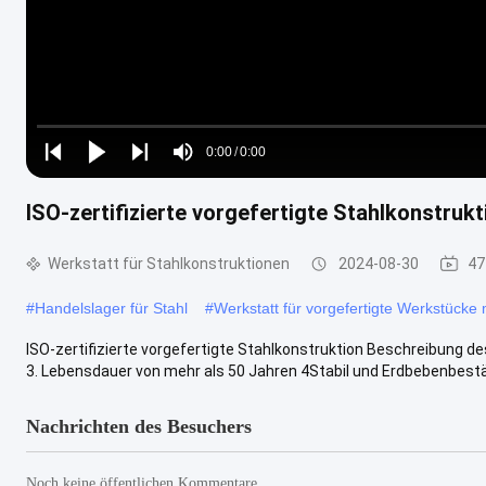
Loaded
:
0%
0:00
/
0:00
Play
Play
Play
Mute
Current
Duration
next
next
ISO-zertifizierte vorgefertigte Stahlkonstru
Time
Werkstatt für Stahlkonstruktionen
2024-08-30
47
#
Handelslager für Stahl
#
Werkstatt für vorgefertigte Werkstücke
ISO-zertifizierte vorgefertigte Stahlkonstruktion Beschreibung d
3. Lebensdauer von mehr als 50 Jahren 4Stabil und Erdbebenbeständ
Nachrichten des Besuchers
Noch keine öffentlichen Kommentare