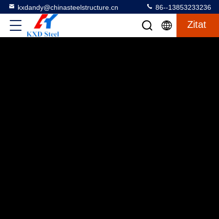
kxdandy@chinasteelstructure.cn
86--13853233236
Zitat