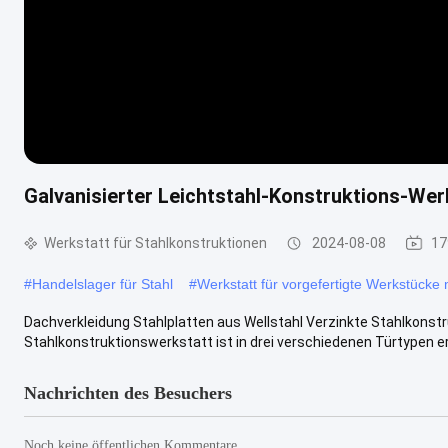
Galvanisierter Leichtstahl-Konstruktions-Wer
Werkstatt für Stahlkonstruktionen
2024-08-08
17
#
Handelslager für Stahl
#
Werkstatt für vorgefertigte Werkstücke
Dachverkleidung Stahlplatten aus Wellstahl Verzinkte Stahlkonst
Stahlkonstruktionswerkstatt ist in drei verschiedenen Türtypen erhä
Nachrichten des Besuchers
Noch keine öffentlichen Kommentare