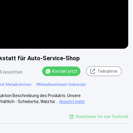
kstatt für Auto-Service-Shop
Kontakt jetzt
Teilnahme
9 Ansichten
 mit Metallrahmen
#
Metallwerkstatt-Gebäude
ruktion Beschreibung des Produkts: Unsere
ltlich - Schiebetür, Walztür...
Ansicht mehr
Hinterlassen Sie eine Nachricht