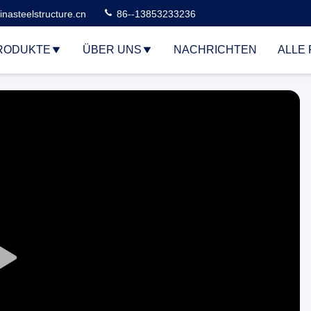
nasteelstructure.cn
86--13853233236
RODUKTE
ÜBER UNS
NACHRICHTEN
ALLE 
Play
Video