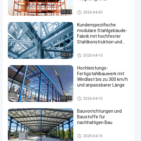
Feuerbeständigkeit und
nachhaltigem Design
Lager für Stahlkonstruktionen
00:24
2026-04-30
Kundenspezifische
modulare Stahlgebäude-
Fabrik mit hochfester
Stahlkonstruktion und
schneller Installation
Werkstatt für Stahlkonstruktio
00:18
2026-04-10
nen
Hochleistungs-
Fertigstahlbauwerk mit
Windlast bis zu 300 km/h
und anpassbarer Länge
Lager für Stahlkonstruktionen
00:15
2026-04-10
Bauvorrichtungen und
Baustoffe für
nachhaltigen Bau
Stahlkonstruktionsbau
2025-04-18