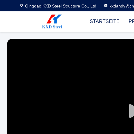
Qingdao KXD Steel Structure Co., Ltd
kxdandy@chi
STARTSEITE
P