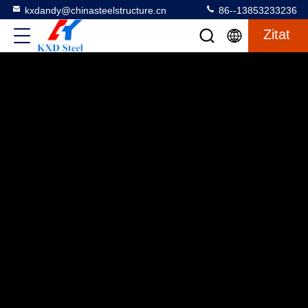
kxdandy@chinasteelstructure.cn
86--13853233236
Zitat