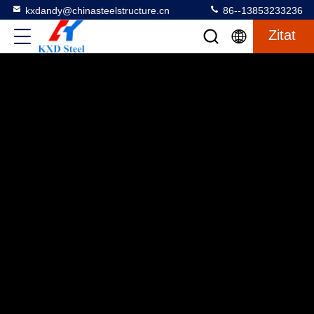
kxdandy@chinasteelstructure.cn
86--13853233236
Zitat