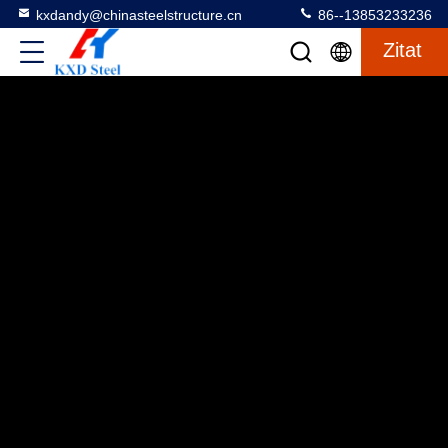
kxdandy@chinasteelstructure.cn
86--13853233236
Zitat