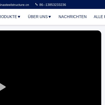
nasteelstructure.cn
86--13853233236
RODUKTE
ÜBER UNS
NACHRICHTEN
ALLE 
Play
Video