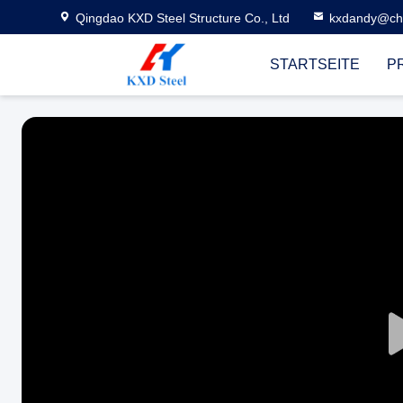
Qingdao KXD Steel Structure Co., Ltd
kxdandy@chi
STARTSEITE
P