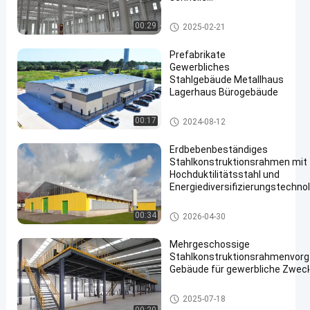
Industrievorbauprojekte
Metallbaubau
00:29
2025-02-21
Prefabrikate
Gewerbliches
Stahlgebäude Metallhaus
Lagerhaus Bürogebäude
Stahlgewerbe
00:17
2024-08-12
Erdbebenbeständiges
Stahlkonstruktionsrahmen mit
Hochduktilitätsstahl und
Energiediversifizierungstechno
Stahlgewerbe
00:34
2026-04-30
Mehrgeschossige
Stahlkonstruktionsrahmenvorg
Gebäude für gewerbliche Zwec
Stahlgewerbe
2025-07-18