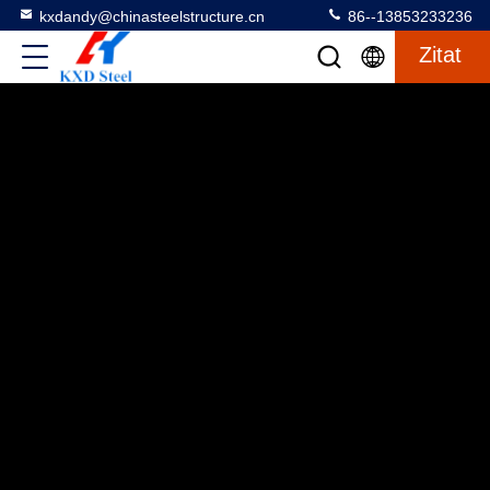
kxdandy@chinasteelstructure.cn
86--13853233236
Zitat