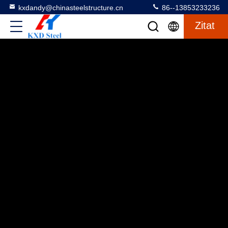
kxdandy@chinasteelstructure.cn
86--13853233236
Zitat