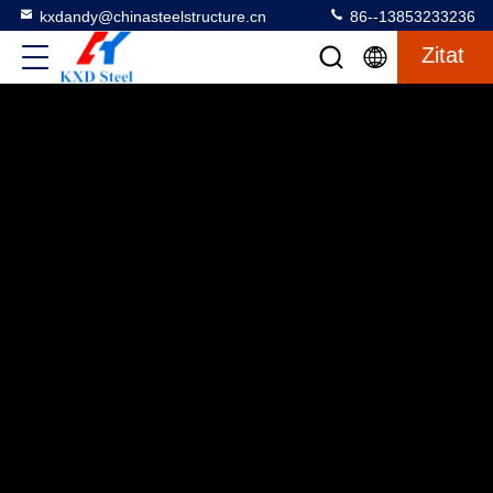
kxdandy@chinasteelstructure.cn
86--13853233236
Zitat