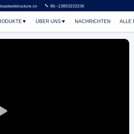
nasteelstructure.cn
86--13853233236
RODUKTE
ÜBER UNS
NACHRICHTEN
ALLE 
Play
Video