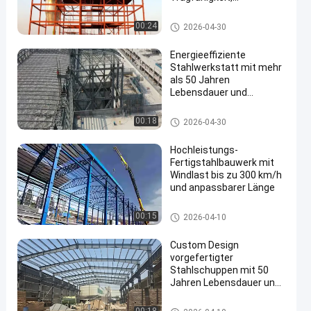
Feuerbeständigkeit und
nachhaltigem Design
Lager für Stahlkonstruktionen
00:24
2026-04-30
Energieeffiziente
Stahlwerkstatt mit mehr
als 50 Jahren
Lebensdauer und
korrosionsbeständiger
Konstruktion
PEB Stahlgebäude
00:18
2026-04-30
Hochleistungs-
Fertigstahlbauwerk mit
Windlast bis zu 300 km/h
und anpassbarer Länge
Lager für Stahlkonstruktionen
00:15
2026-04-10
Custom Design
vorgefertigter
Stahlschuppen mit 50
Jahren Lebensdauer und
schneller Installation
Stahlschuppenbau