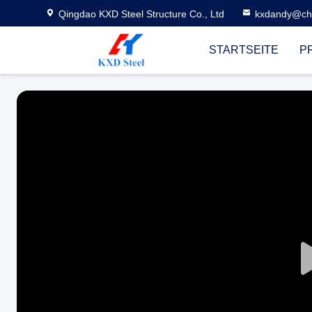
Qingdao KXD Steel Structure Co., Ltd
kxdandy@chi
STARTSEITE
P