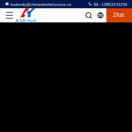
kxdandy@chinasteelstructure.cn
86--13853233236
Zitat