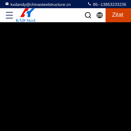
kxdandy@chinasteelstructure.cn
86--13853233236
Zitat