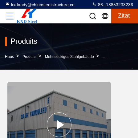
kxdandy@chinasteelstructure.cn
86--13853233236
Zitat
Produits
>
>
>
Haus
Produits
Mehrstöckiges Stahlgebäude
Mehrgeschossige S