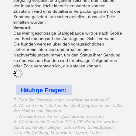
sorgfältig verpackt und gekennzeichnet, damit sie bei
der Installation leicht identifiziert werden können.
Zusätzlich wird eine detaillierte Verpackungsliste mit der
Sendung geliefert, um sicherzustellen, dass alle Teile
erhalten wurden.
Versand:
Das Mehrgeschossige Stahlgebäude wird je nach Größe
und Bestimmungsort des Auftrags per Schiff versandt.
Die Kunden werden über den voraussichtlichen
Liefertermin informiert und erhalten eine
Nachverfolgungsnummer, um den Status ihrer Sendung
zu überwachen.Kunden sind für etwaige Zollgebühren
oder Zölle verantwortlich, die anfallen können.
Häufige Fragen:
F: Sind Sie Hersteller oder Handelsunternehmen?
A: Wir sind eine Fabrik in der Stadt Qingdao, in der Nähe
des Hafens von Qingdao.
F: Wie sieht es mit Ihrer Qualitätskontrolle aus?
A: Wir haben ein Zertifikat ISO & CE. Produkte werden
durch Schneiden, Biegen, Schweißen, Schießblasen,
Ultraschallprüfung, Verpacken, Lagern, Laden