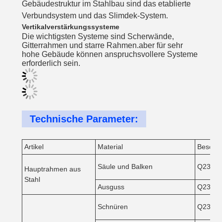
Gebäudestruktur im Stahlbau sind das etablierte
Verbundsystem und das Slimdek-System.
Vertikalverstärkungssysteme
Die wichtigsten Systeme sind Scherwände,
Gitterrahmen und starre Rahmen.aber für sehr
hohe Gebäude können anspruchsvollere Systeme
erforderlich sein.
Technische Parameter:
Artikel
Material
Beschre
Säule und Balken
Q235 o
Hauptrahmen aus
Stahl
Ausguss
Q235 o
Schnüren
Q235