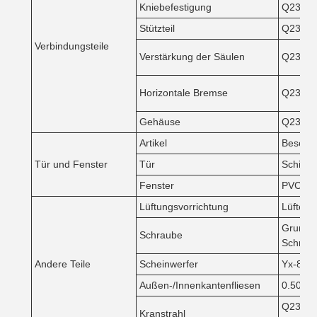
Kniebefestigung
Q235
Stützteil
Q235
Verbindungsteile
Verstärkung der Säulen
Q235
Horizontale Bremse
Q235
Gehäuse
Q235
Artikel
Beschr
Tür und Fenster
Tür
Schiebe
Fenster
PVC-Fen
Lüftungsvorrichtung
Lüfter, 
Grundsc
Schraube
Schrau
Andere Teile
Scheinwerfer
Yx-840 
Außen-/Innenkantenfliesen
0.50mm 
Q235 od
Kranstrahl