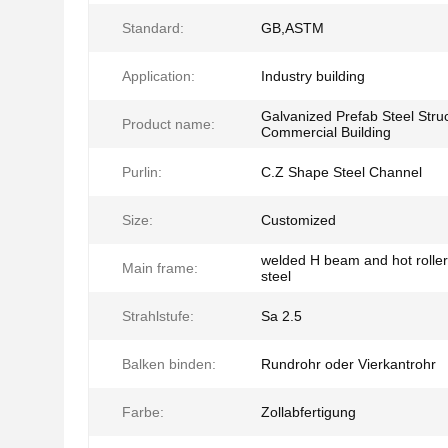
Standard:
GB,ASTM
Application:
Industry building
Galvanized Prefab Steel Stru
Product name:
Commercial Building
Purlin:
C.Z Shape Steel Channel
Size:
Customized
welded H beam and hot roller
Main frame:
steel
Strahlstufe:
Sa 2.5
Balken binden:
Rundrohr oder Vierkantrohr
Farbe:
Zollabfertigung