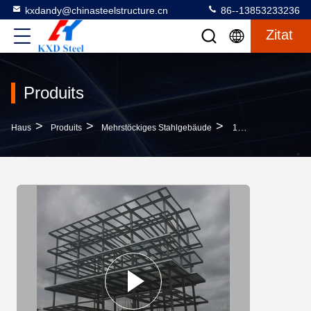
kxdandy@chinasteelstructure.cn
86--13853233236
Zitat
Produits
>
>
>
Haus
Produits
Mehrstöckiges Stahlgebäude
1 - 6 Stockwerke Mehrgeschossige Stahlgebäude Q355b Q235b Mit Guter Isolierung