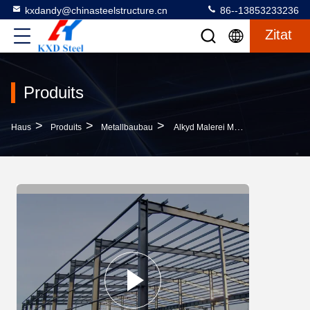
kxdandy@chinasteelstructure.cn
86--13853233236
Zitat
Produits
>
>
>
Haus
Produits
Metallbaubau
Alkyd Malerei Metallbau Baugebäude Maßgeschneiderte Stahlwerkstätten