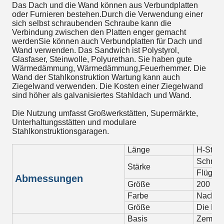
Das Dach und die Wand können aus Verbundplatten
oder Furnieren bestehen.Durch die Verwendung einer
sich selbst schraubenden Schraube kann die
Verbindung zwischen den Platten enger gemacht
werdenSie können auch Verbundplatten für Dach und
Wand verwenden. Das Sandwich ist Polystyrol,
Glasfaser, Steinwolle, Polyurethan. Sie haben gute
Wärmedämmung, Wärmedämmung,Feuerhemmer. Die
Wand der Stahlkonstruktion Wartung kann auch
Ziegelwand verwenden. Die Kosten einer Ziegelwand
sind höher als galvanisiertes Stahldach und Wand.
Die Nutzung umfasst Großwerkstätten, Supermärkte,
Unterhaltungsstätten und modulare
Stahlkonstruktionsgaragen.
Länge
H-Stra
Schnitt
Stärke
Flügelp
Abmessungen
Größe
200 bi
Farbe
Nach A
Größe
Die MOQ
Basis
Zement