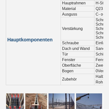
Hauptrahmen
H-Strah
Material
Q235B, 
Ausguss
C- oder
Schrau
Schrau
Verstärkung
Schrau
Schrau
Schrau
Hauptkomponenten
Schraube
Einfach
Dach und Wand
Sandwic
Tür
Schiebe
Fenster
Fenster
Oberfläche
Zweifa
Bogen
0Verzin
Halbtra
Zubehör
Rohr, v