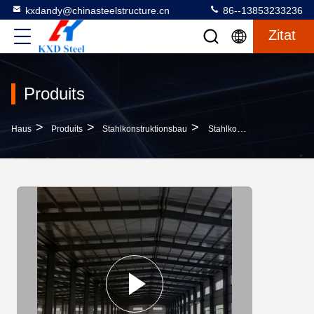
kxdandy@chinasteelstructure.cn
86--13853233236
Zitat
Produits
>
>
>
Haus
Produits
Stahlkonstruktionsbau
Stahlkonstruktion Portable Metallrahmen Hangar Lagerhaus Freie Architekturgestaltung