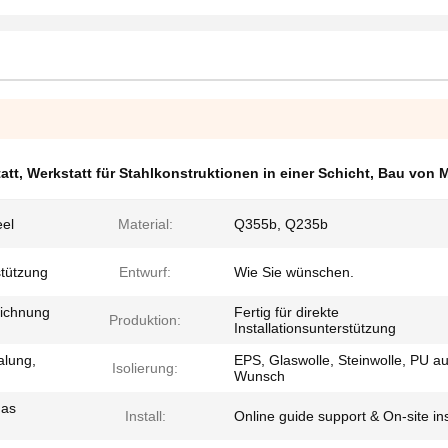
att
,
Werkstatt für Stahlkonstruktionen in einer Schicht
,
Bau von M
eel
Material:
Q355b, Q235b
stützung
Entwurf:
Wie Sie wünschen.
eichnung
Fertig für direkte
Produktion:
Installationsunterstützung
alung,
EPS, Glaswolle, Steinwolle, PU au
Isolierung:
Wunsch
 as
Install:
Online guide support & On-site ins