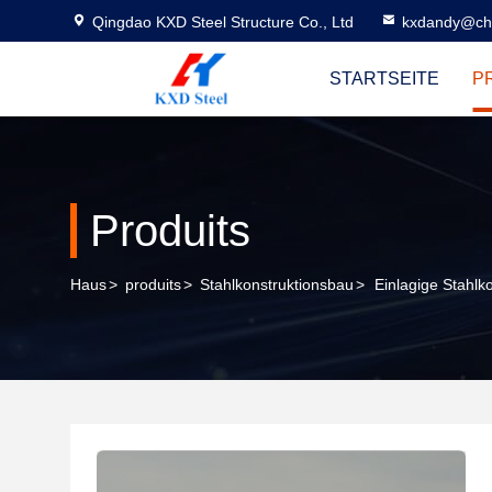
Qingdao KXD Steel Structure Co., Ltd
kxdandy@chi
STARTSEITE
P
Produits
Haus
>
produits
>
Stahlkonstruktionsbau
>
Einlagige Stahlk