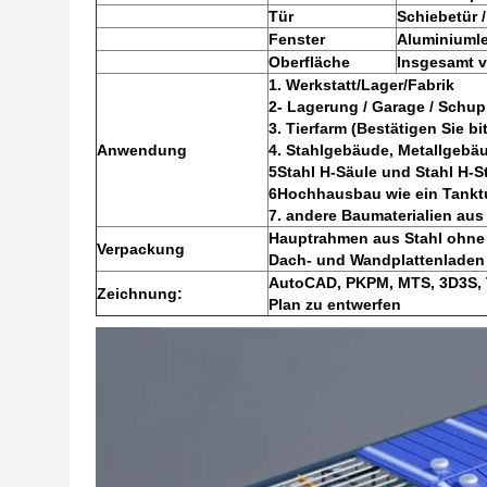
Tür
Schiebetür /
Fenster
Aluminiuml
Oberfläche
Insgesamt vi
1. Werkstatt/Lager/Fabrik
2- Lagerung / Garage / Schup
3. Tierfarm (Bestätigen Sie bi
Anwendung
4. Stahlgebäude, Metallgebä
5Stahl H-Säule und Stahl H-S
6Hochhausbau wie ein Tankt
7. andere Baumaterialien aus
Hauptrahmen aus Stahl ohne 
Verpackung
Dach- und Wandplattenladen 
AutoCAD, PKPM, MTS, 3D3S, Ta
Zeichnung:
Plan zu entwerfen