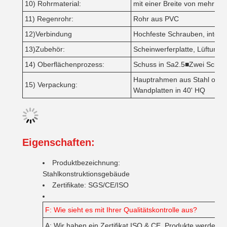
10) Rohrmaterial:
mit einer Breite von mehr al
11) Regenrohr:
Rohr aus PVC
12)Verbindung
Hochfeste Schrauben, intens
13)Zubehör:
Scheinwerferplatte, Lüftung, 
14) Oberflächenprozess:
Schuss in Sa2.5■Zwei Schicht
Hauptrahmen aus Stahl ohne 
15) Verpackung:
Wandplatten in 40' HQ
Eigenschaften:
Produktbezeichnung:
Stahlkonstruktionsgebäude
Zertifikate: SGS/CE/ISO
F: Wie sieht es mit Ihrer Qualitätskontrolle aus?
A: Wir haben ein Zertifikat ISO & CE. Produkte werden 