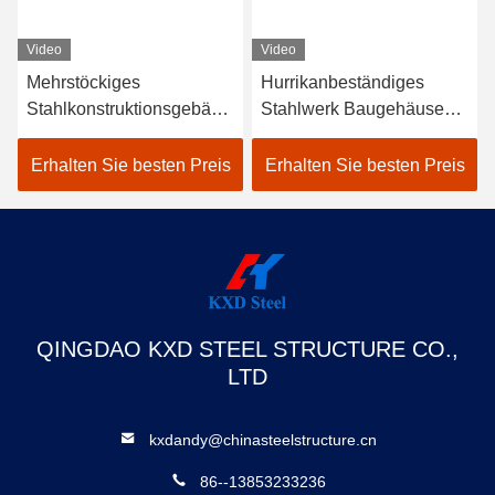
Video
Video
Mehrstöckiges
Hurrikanbeständiges
Stahlkonstruktionsgebäud
Stahlwerk Baugehäuse
e Industrielager
Metalllager Hangar
Fabrikgebäude
Bürogebäude
Erhalten Sie besten Preis
Erhalten Sie besten Preis
QINGDAO KXD STEEL STRUCTURE CO.,
LTD
kxdandy@chinasteelstructure.cn
86--13853233236