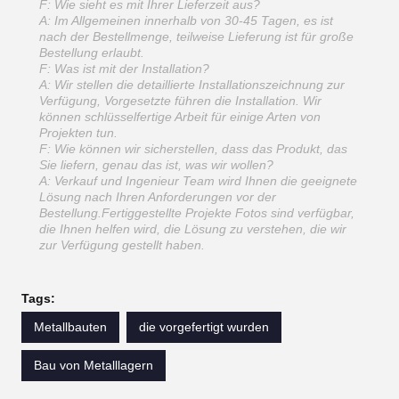
F: Wie sieht es mit Ihrer Lieferzeit aus?
A: Im Allgemeinen innerhalb von 30-45 Tagen, es ist
nach der Bestellmenge, teilweise Lieferung ist für große
Bestellung erlaubt.
F: Was ist mit der Installation?
A: Wir stellen die detaillierte Installationszeichnung zur
Verfügung, Vorgesetzte führen die Installation. Wir
können schlüsselfertige Arbeit für einige Arten von
Projekten tun.
F: Wie können wir sicherstellen, dass das Produkt, das
Sie liefern, genau das ist, was wir wollen?
A: Verkauf und Ingenieur Team wird Ihnen die geeignete
Lösung nach Ihren Anforderungen vor der
Bestellung.Fertiggestellte Projekte Fotos sind verfügbar,
die Ihnen helfen wird, die Lösung zu verstehen, die wir
zur Verfügung gestellt haben.
Tags:
Metallbauten
die vorgefertigt wurden
Bau von Metalllagern