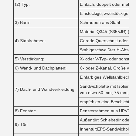
(2) Typ:
Einfach, doppelt oder mehrfa
Einstöckige, zweistöckige, m
3) Basis:
Schrauben aus Stahl
Material Q345 (S355JR) (Gr5
4) Stahlrahmen:
Gerade Querschnitt oder vari
Stahlgeschweißter H-Abschnitt
5) Verstärkung:
X- oder V-Typ- oder sonstig
6) Wand- und Dachplatten:
C- oder Z-Kanal, Größe von 
Einfarbiges Wellstahlblech m
Sandwichplatte mit Isolier
7) Dach- und Wandverkleidung
von etwa 50 mm, 75 mm, 1
empfehlen eine Beschichtu
8) Fenster:
Fensterrahmen aus UPVC/PVC
Außentür: Schiebetür oder Ro
9) Tür:
Innentür:EPS-Sandwichplatte