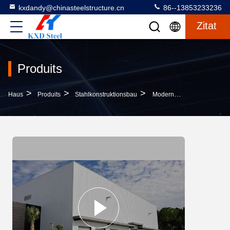
kxdandy@chinasteelstructure.cn
86--13853233236
Zitat
Produits
>
>
>
Haus
Produits
Stahlkonstruktionsbau
Moderne Q235 Q355 Stahlkonstruktion Gebäude Mit Sandwich-Panel-Dach