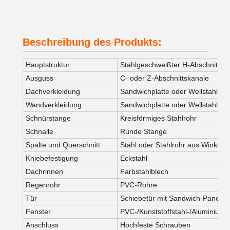
Beschreibung des Produkts:
Hauptstruktur
Stahlgeschweißter H-Abschnitt
Ausguss
C- oder Z-Abschnittskanale
Dachverkleidung
Sandwichplatte oder Wellstahlplat
Wandverkleidung
Sandwichplatte oder Wellstahlplat
Schnürstange
Kreisförmiges Stahlrohr
Schnalle
Runde Stange
Spalte und Querschnitt
Stahl oder Stahlrohr aus Winkelst
Kniebefestigung
Eckstahl
Dachrinnen
Farbstahlblech
Regenrohr
PVC-Rohre
Tür
Schiebetür mit Sandwich-Panel od
Fenster
PVC-/Kunststoffstahl-/Aluminiuml
Anschluss
Hochfeste Schrauben