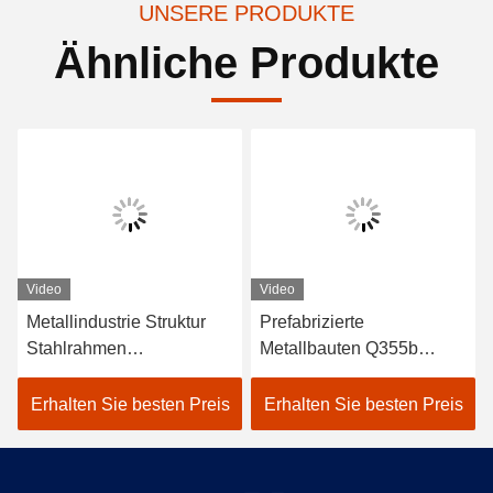
UNSERE PRODUKTE
Ähnliche Produkte
Video
Video
Metallindustrie Struktur
Prefabrizierte
Stahlrahmen
Metallbauten Q355b
landwirtschaftliche
Q235b Stahlbauten
Gebäude Bauwerkstätten
Erhalten Sie besten Preis
Erhalten Sie besten Preis
Lagerlager