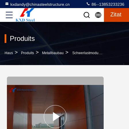
kxdandy@chinasteelstructure.cn
86--13853233236
Zitat
Produits
>
>
>
Haus
Produits
Metallbaubau
Schwerlastmodulare Großspannung Stahlgebäude Mobilindustrie Stahlhalle Bau