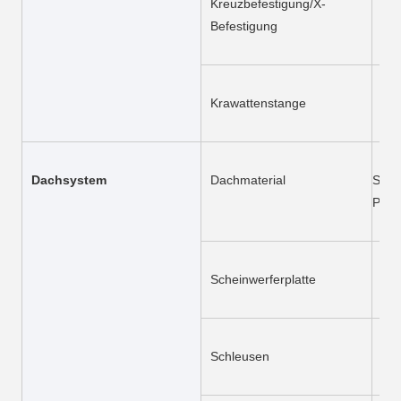
Kreuzbefestigung/X-
Q2
Befestigung
Krawattenstange
Q2
Dachsystem
Dachmaterial
Sandw
PU/G
Scheinwerferplatte
1.
Schleusen
Sta