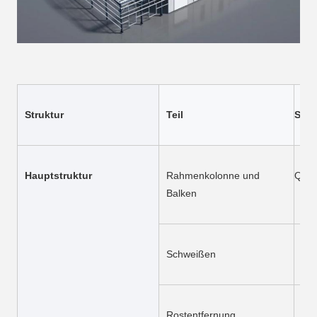
Struktur
Teil
Spez
Hauptstruktur
Rahmenkolonne und 
Q355
Balken
Schweißen
Aut
Rostentfernung
Sch