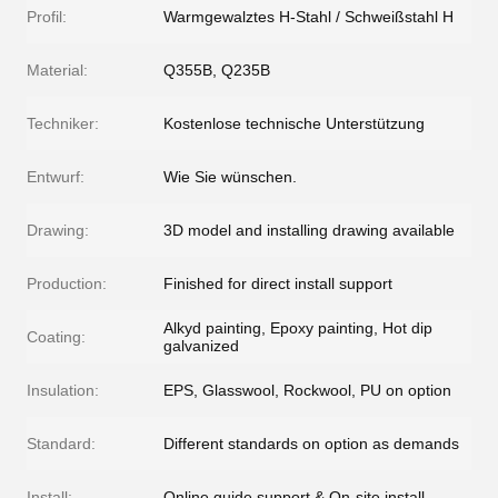
Profil:
Warmgewalztes H-Stahl / Schweißstahl H
Material:
Q355B, Q235B
Techniker:
Kostenlose technische Unterstützung
Entwurf:
Wie Sie wünschen.
Drawing:
3D model and installing drawing available
Production:
Finished for direct install support
Alkyd painting, Epoxy painting, Hot dip
Coating:
galvanized
Insulation:
EPS, Glasswool, Rockwool, PU on option
Standard:
Different standards on option as demands
Install:
Online guide support & On-site install