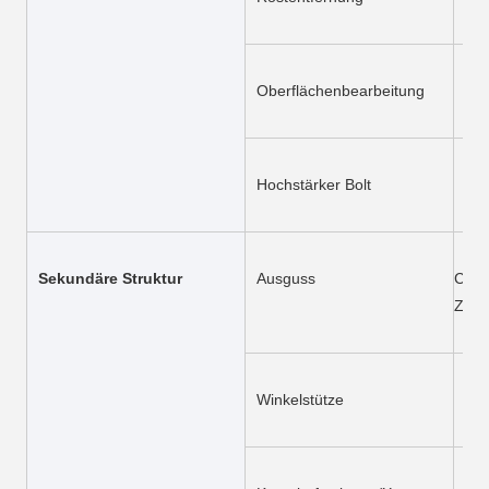
Oberflächenbearbeitung
Bes
Hochstärker Bolt
Die
Sekundäre Struktur
Ausguss
C/Z 
Z300
Winkelstütze
Q23