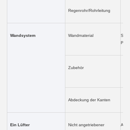
Regenrohr/Rohrleitung
PV
Wandsystem
Wandmaterial
Sandw
PU/G
Zubehör
Ver
usw
Abdeckung der Kanten
Far
Ein Lüfter
Nicht angetriebener 
Anpa