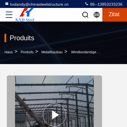
kxdandy@chinasteelstructure.cn
86--13853233236
Zitat
Produits
>
>
>
Haus
Produits
Metallbaubau
Windbeständige Metallkonstruktion Gebäude Vorgefertigte Hochfeste Stahlstruktur