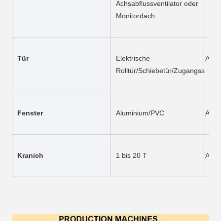
Achsabflussventilator oder 
Monitordach
Tür
Elektrische 
Anpa
Rolltür/Schiebetür/Zugangsseiten
Fenster
Aluminium/PVC
Anpa
Kranich
1 bis 20 T
Anpa