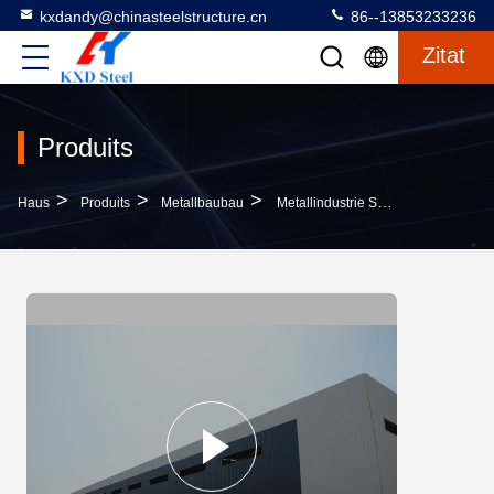
kxdandy@chinasteelstructure.cn
86--13853233236
Zitat
Produits
>
>
>
Haus
Produits
Metallbaubau
Metallindustrie Struktur Stahlrahmen Landwirtschaftliche Gebäude Bauwerkstätten Lagerlager