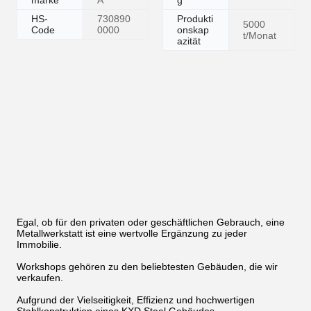
schiff
Auto-
Stange
Entwurf
Verstärk
CAD,
oder
ssoftwar
ung
Pkpm,
Rohr
e
Tekla
Wasser
Verzinkt
PVC-
versorg
Schleus
es oder
Rohre
ung
en
rostfreie
s Stahl
Nackte
Spezifik
H800*5
Transpo
Verpack
ation
00
rtpaket
ung
Handels
HONGF
Ursprun
China
marke
A
g
HS-
730890
Produkti
5000
Code
0000
onskap
t/Monat
azität