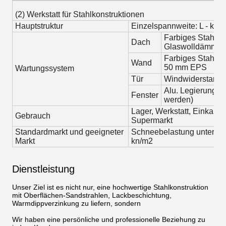
(2) Werkstatt für Stahlkonstruktionen
Hauptstruktur
Einzelspannweite: L - kürze
Farbiges Stahlbl
Dach
Glaswolldämmu
Farbiges Stahlbl
Wand
50 mm EPS
Wartungssystem
Tür
Windwiderstand (
Alu. Legierung (
Fenster
werden)
Lager, Werkstatt, Einkaufs
Gebrauch
Supermarkt
Standardmarkt und geeigneter
Schneebelastung unter 0,5
Markt
kn/m2
Dienstleistung
Unser Ziel ist es nicht nur, eine hochwertige Stahlkonstruktion
mit Oberflächen-Sandstrahlen, Lackbeschichtung,
Warmdippverzinkung zu liefern, sondern
Wir haben eine persönliche und professionelle Beziehung zu