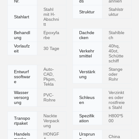
Modell
Standar
Großbrit
HF0050
Nr.
ds
annien
Stahl
Stahlstr
Struktur
mit H-
uktur
Stahlart
Abschni
tt
Behandl
Epoxyfa
Dachde
Stahlble
ung
rbe
cken
ch
Vorlaufz
40hq,
30 Tage
eit
Verkehr
40ot,
smittel
Schütte