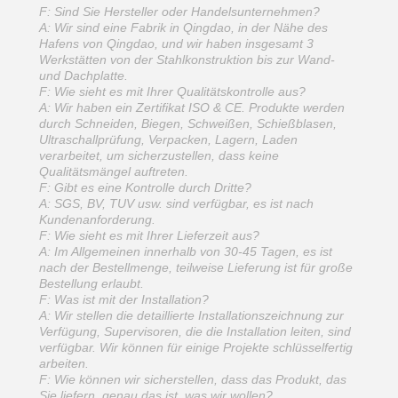
F: Sind Sie Hersteller oder Handelsunternehmen?
A: Wir sind eine Fabrik in Qingdao, in der Nähe des
Hafens von Qingdao, und wir haben insgesamt 3
Werkstätten von der Stahlkonstruktion bis zur Wand-
und Dachplatte.
F: Wie sieht es mit Ihrer Qualitätskontrolle aus?
A: Wir haben ein Zertifikat ISO & CE. Produkte werden
durch Schneiden, Biegen, Schweißen, Schießblasen,
Ultraschallprüfung, Verpacken, Lagern, Laden
verarbeitet, um sicherzustellen, dass keine
Qualitätsmängel auftreten.
F: Gibt es eine Kontrolle durch Dritte?
A: SGS, BV, TUV usw. sind verfügbar, es ist nach
Kundenanforderung.
F: Wie sieht es mit Ihrer Lieferzeit aus?
A: Im Allgemeinen innerhalb von 30-45 Tagen, es ist
nach der Bestellmenge, teilweise Lieferung ist für große
Bestellung erlaubt.
F: Was ist mit der Installation?
A: Wir stellen die detaillierte Installationszeichnung zur
Verfügung, Supervisoren, die die Installation leiten, sind
verfügbar. Wir können für einige Projekte schlüsselfertig
arbeiten.
F: Wie können wir sicherstellen, dass das Produkt, das
Sie liefern, genau das ist, was wir wollen?