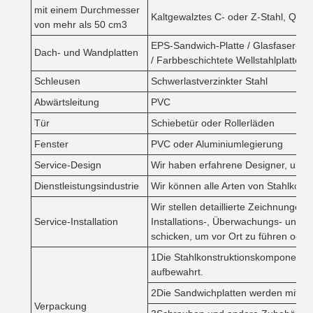
mit einem Durchmesser
Kaltgewalztes C- oder Z-Stahl, Q35
von mehr als 50 cm3
EPS-Sandwich-Platte / Glasfaser-San
Dach- und Wandplatten
/ Farbbeschichtete Wellstahlplatte
Schleusen
Schwerlastverzinkter Stahl
Abwärtsleitung
PVC
Tür
Schiebetür oder Rollerläden
Fenster
PVC oder Aluminiumlegierung
Service-Design
Wir haben erfahrene Designer, um z
Dienstleistungsindustrie
Wir können alle Arten von Stahlkons
Wir stellen detaillierte Zeichnungen 
Service-Installation
Installations-, Überwachungs- und 
schicken, um vor Ort zu führen oder z
1Die Stahlkonstruktionskomponente
aufbewahrt.
2Die Sandwichplatten werden mit Plas
Verpackung