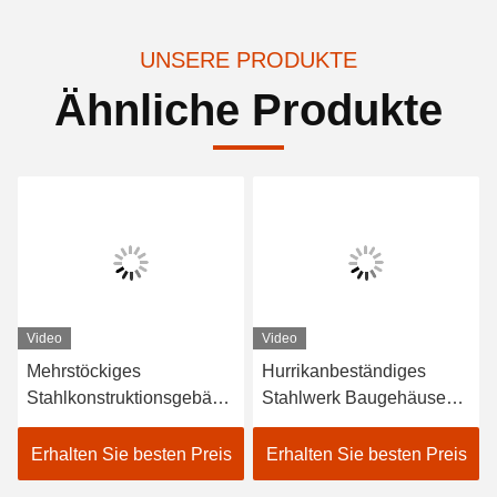
UNSERE PRODUKTE
Ähnliche Produkte
Video
Video
Mehrstöckiges
Hurrikanbeständiges
Stahlkonstruktionsgebäud
Stahlwerk Baugehäuse
e Industrielager
Metalllager Hangar
Fabrikgebäude
Bürogebäude
Erhalten Sie besten Preis
Erhalten Sie besten Preis