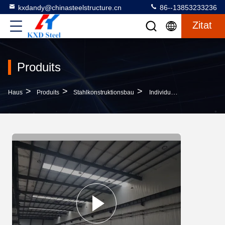
kxdandy@chinasteelstructure.cn
86--13853233236
Zitat
Produits
>
>
>
Haus
Produits
Stahlkonstruktionsbau
Individuelle Stahlkonstruktionen Und Baumaterialien Für Gebäude