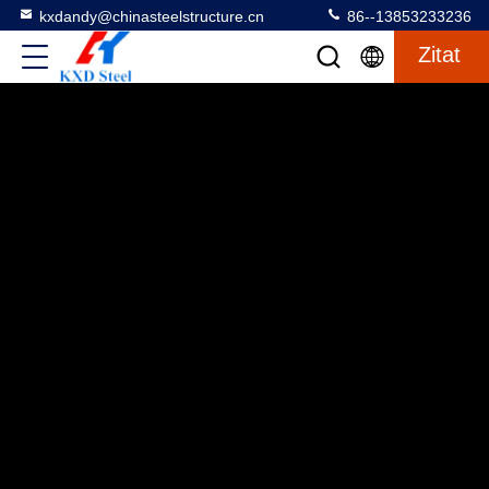
kxdandy@chinasteelstructure.cn
86--13853233236
Zitat