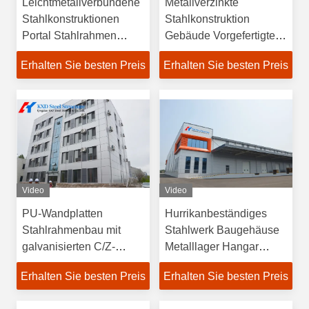
Leichtmetallverbundene
Metallverzinkte
Stahlkonstruktionen
Stahlkonstruktion
Portal Stahlrahmen
Gebäude Vorgefertigte
Gebäude Lagerhaus
Wohnhäuser
Erhalten Sie besten Preis
Erhalten Sie besten Preis
Stahlrahmenbauten
Video
Video
PU-Wandplatten
Hurrikanbeständiges
Stahlrahmenbau mit
Stahlwerk Baugehäuse
galvanisierten C/Z-
Metalllager Hangar
Purlins
Bürogebäude
Erhalten Sie besten Preis
Erhalten Sie besten Preis