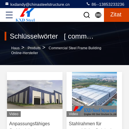
kxdandy@chinasteelstructure.cn
86--13853233236
Zitat
Schlüsselwörter [ commercial steel frame building ] Übereinstimmung 120 produits
>
>
Haus
Produits
Commercial Steel Frame Building
Online-Hersteller
Video
Video
Anpassungsfähiges
Stahlrahmen für