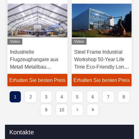
Video
Video
Industrielle
Steel Frame Industrial
Flugzeughangare aus
Workshop 50-Year Life
Metall Metallbau
Time Eco-Friendly Long
Fertigbauten aus Stahl
Lifespan Suitable For
Erhalten Sie besten Preis
Erhalten Sie besten Preis
Commercial Agricultural
Needs
1
2
3
4
5
6
7
8
9
10
Kontakte