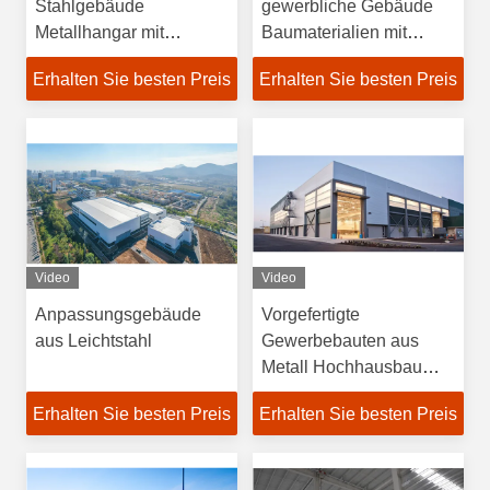
Stahlgebäude
gewerbliche Gebäude
Metallhangar mit
Baumaterialien mit
Schiebetür
Dachwand aus
Erhalten Sie besten Preis
Erhalten Sie besten Preis
Steinwolle
Video
Video
Anpassungsgebäude
Vorgefertigte
aus Leichtstahl
Gewerbebauten aus
Metall Hochhausbau
Leichtbauten aus Stahl
Erhalten Sie besten Preis
Erhalten Sie besten Preis