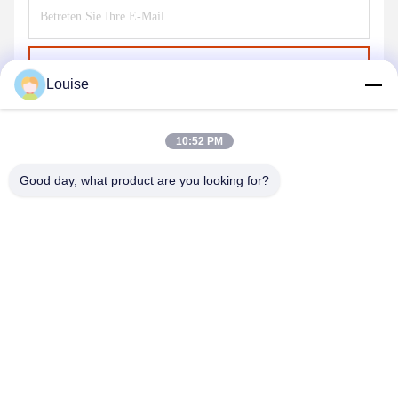
Senden Sie
Louise
10:52 PM
Good day, what product are you looking for?
QINGDAO KXD STEEL STRUCTURE CO.,
LTD
kxdandy@chinasteelstructure.cn
86--13853233236
Nr. 17 Changjiang Road, Pingdu, Qingdao, Provinz
Shandong, China.