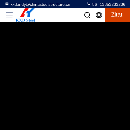
kxdandy@chinasteelstructure.cn
86--13853233236
Zitat