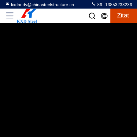
kxdandy@chinasteelstructure.cn
86--13853233236
Zitat