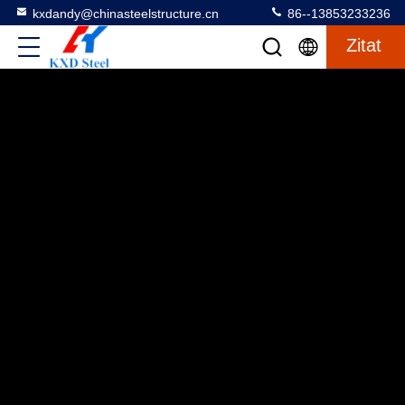
kxdandy@chinasteelstructure.cn
86--13853233236
Zitat