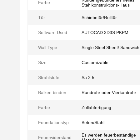
Kundengebundenes helles
Farbe:
Stahlkonstruktions-Haus
Tür:
Schiebetür/Rolltür
Software Used:
AUTOCAD 3D3S PKPM
Wall Type:
Single Steel Sheet/ Sandwich
Size:
Customizable
Strahlstufe:
Sa 2.5
Balken binden:
Rundrohr oder Vierkantrohr
Farbe:
Zollabfertigung
Foundationstyp:
Beton/Stahl
Es werden feuerbeständige
Feuerwiderstand: