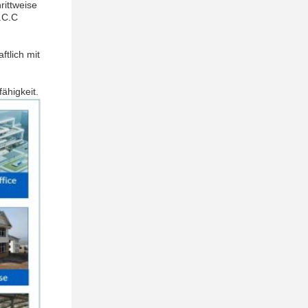
rittweise
R.C.C
ftlich mit
ähigkeit.