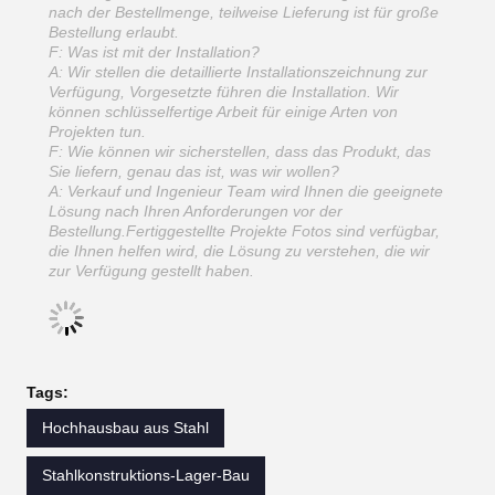
nach der Bestellmenge, teilweise Lieferung ist für große
Bestellung erlaubt.
F: Was ist mit der Installation?
A: Wir stellen die detaillierte Installationszeichnung zur
Verfügung, Vorgesetzte führen die Installation. Wir
können schlüsselfertige Arbeit für einige Arten von
Projekten tun.
F: Wie können wir sicherstellen, dass das Produkt, das
Sie liefern, genau das ist, was wir wollen?
A: Verkauf und Ingenieur Team wird Ihnen die geeignete
Lösung nach Ihren Anforderungen vor der
Bestellung.Fertiggestellte Projekte Fotos sind verfügbar,
die Ihnen helfen wird, die Lösung zu verstehen, die wir
zur Verfügung gestellt haben.
Tags:
Hochhausbau aus Stahl
Stahlkonstruktions-Lager-Bau