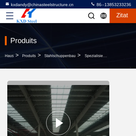
kxdandy@chinasteelstructure.cn
86--13853233236
Zitat
Produits
>
>
>
Haus
Produits
Stahlschuppenbau
Spezialisierte Lagerhäuser Stahlschuppen Bauvorgefertigte Stahlkirchenbauten