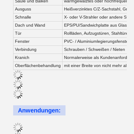
Säule und Balken
warmgewalztes oder hochfrequentes 
Ausguss
Heißverzinktes C/Z-Sachstahl, Grö
Schnalle
X- oder V-Strahler oder andere Stüt
Dach und Wand
EPS/PU/Sandwichplatte aus Glaswoll
Tür
Rollläden, Aufzugstüren, Stahltüren,
Fenster
PVC- / Aluminiumlegierungsfenster / 
Verbindung
Schrauben / Schweißen / Nieten
Kranich
Normalerweise als Kundenanforderun
Oberflächenbehandlung
mit einer Breite von nicht mehr als 
Anwendungen: