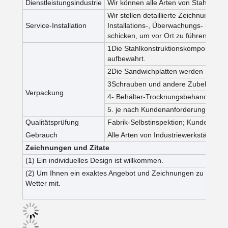
Dienstleistungsindustrie
Wir können alle Arten von Stahlkonst
Wir stellen detaillierte Zeichnungen z
Service-Installation
Installations-, Überwachungs- und S
schicken, um vor Ort zu führen oder zu
1Die Stahlkonstruktionskomponente
aufbewahrt.
2Die Sandwichplatten werden mit Plas
3Schrauben und andere Zubehörteile 
Verpackung
4- Behälter-Trocknungsbehandlung.
5. je nach Kundenanforderung
Qualitätsprüfung
Fabrik-Selbstinspektion; Kundeninspek
Gebrauch
Alle Arten von Industriewerkstätten
Zeichnungen und Zitate
(1) Ein individuelles Design ist willkommen.
(2) Um Ihnen ein exaktes Angebot und Zeichnungen zu geben, t
Wetter mit.