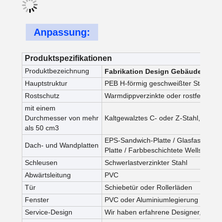
Anpassung:
Produktspezifikationen
Produktbezeichnung
Fabrikation Design Gebäude Ferti
Hauptstruktur
PEB H-förmig geschweißter Stahl od
Rostschutz
Warmdippverzinkte oder rostfeste La
mit einem
Durchmesser von mehr
Kaltgewalztes C- oder Z-Stahl, Q355
als 50 cm3
EPS-Sandwich-Platte / Glasfaser-Sand
Dach- und Wandplatten
Platte / Farbbeschichtete Wellstahlpla
Schleusen
Schwerlastverzinkter Stahl
Abwärtsleitung
PVC
Tür
Schiebetür oder Rollerläden
Fenster
PVC oder Aluminiumlegierung
Service-Design
Wir haben erfahrene Designer, um zu