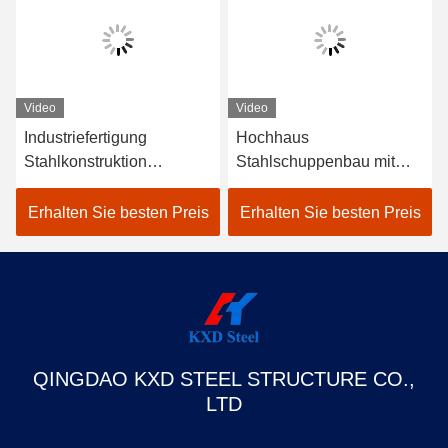
Video
Video
Industriefertigung
Hochhaus
Stahlkonstruktion
Stahlschuppenbau mit
Lagerhaus Bau
Sandwichwand
Bauwirtschaft
Erhalten Sie besten Preis
Erhalten Sie besten Preis
Schuppenhaus
QINGDAO KXD STEEL STRUCTURE CO.,
LTD