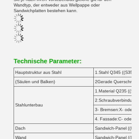
Wandtyp, der entweder aus Wellpappe oder
Sandwichplatten bestehen kann.
Technische Parameter:
Hauptstruktur aus Stahl
1.Stahl Q345 ((S355J
(Säulen und Balken)
2Gerade Querschnitt o
1.Material Q235 ((S23
2.Schraubverbindungen
Stahlunterbau
3- Bremsen:X- oder V
4. Fassade:C- oder Z
Dach
Sandwich-Panel ((PU/E
Wand
Sandwich-Panel ((PU/E