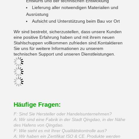
Entwurfs und der technischen Entwicklung
Lieferung aller notwendigen Materialien und
Ausrüstung
Aufsicht und Unterstützung beim Bau vor Ort
Wir sind bestrebt, sicherzustellen, dass unsere Kunden
eine positive Erfahrung haben und mit ihrem neuen
Stahlschuppen vollkommen zufrieden sind.Kontaktieren
Sie uns für weitere Informationen zu unserem
technischen Support und unseren Dienstleistungen.
Häufige Fragen:
F: Sind Sie Hersteller oder Handelsunternehmen?
A: Wir sind eine Fabrik in der Stadt Qingdao, in der Nähe
des Hafens von Qingdao.
F: Wie sieht es mit Ihrer Qualitätskontrolle aus?
A: Wir haben ein Zertifikat ISO & CE. Produkte werden