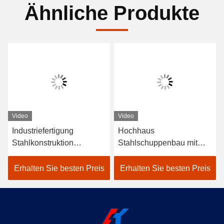
Ähnliche Produkte
Video
Video
Industriefertigung
Hochhaus
Stahlkonstruktion
Stahlschuppenbau mit
Lagerhaus Bau
Sandwichwand
Bauwirtschaft
Erhalten Sie besten Preis
Erhalten Sie besten Preis
Schuppenhaus