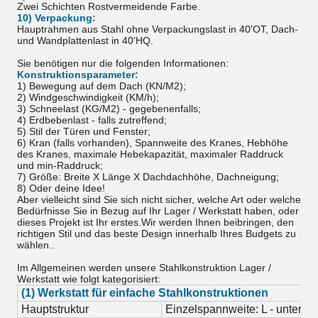
Zwei Schichten Rostvermeidende Farbe.
10) Verpackung:
Hauptrahmen aus Stahl ohne Verpackungslast in 40'OT, Dach-
und Wandplattenlast in 40'HQ.
Sie benötigen nur die folgenden Informationen:
Konstruktionsparameter:
1) Bewegung auf dem Dach (KN/M2);
2) Windgeschwindigkeit (KM/h);
3) Schneelast (KG/M2) - gegebenenfalls;
4) Erdbebenlast - falls zutreffend;
5) Stil der Türen und Fenster;
6) Kran (falls vorhanden), Spannweite des Kranes, Hebhöhe
des Kranes, maximale Hebekapazität, maximaler Raddruck
und min-Raddruck;
7) Größe: Breite X Länge X Dachdachhöhe, Dachneigung;
8) Oder deine Idee!
Aber vielleicht sind Sie sich nicht sicher, welche Art oder welche
Bedürfnisse Sie in Bezug auf Ihr Lager / Werkstatt haben, oder
dieses Projekt ist Ihr erstes.Wir werden Ihnen beibringen, den
richtigen Stil und das beste Design innerhalb Ihres Budgets zu
wählen..
Im Allgemeinen werden unsere Stahlkonstruktion Lager /
Werkstatt wie folgt kategorisiert:
(1) Werkstatt für einfache Stahlkonstruktionen
Hauptstruktur
Einzelspannweite: L - unter 18