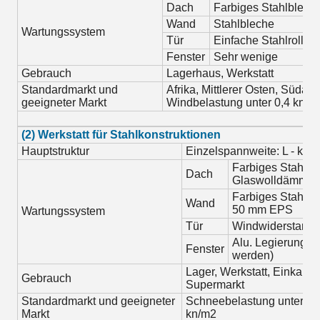
Dach
Farbiges Stahlblec
Wand
Stahlbleche
Wartungssystem
Tür
Einfache Stahlrollen
Fenster
Sehr wenige
Gebrauch
Lagerhaus, Werkstatt
Standardmarkt und
Afrika, Mittlerer Osten, Südam
geeigneter Markt
Windbelastung unter 0,4 kn/m
(2) Werkstatt für Stahlkonstruktionen
Hauptstruktur
Einzelspannweite: L - kürze
Farbiges Stahlbl
Dach
Glaswolldämmu
Farbiges Stahlbl
Wand
50 mm EPS
Wartungssystem
Tür
Windwiderstand (
Alu. Legierung (
Fenster
werden)
Lager, Werkstatt, Einkaufs
Gebrauch
Supermarkt
Standardmarkt und geeigneter
Schneebelastung unter 0,5
Markt
kn/m2