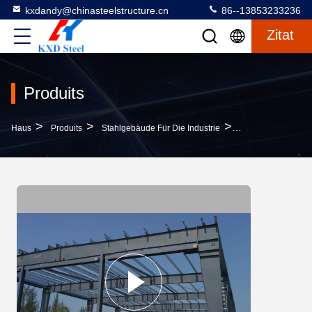
kxdandy@chinasteelstructure.cn
86--13853233236
Zitat
Produits
>
>
>
Haus
Produits
Stahlgebäude Für Die Industrie
Q355b Stahlkonstr