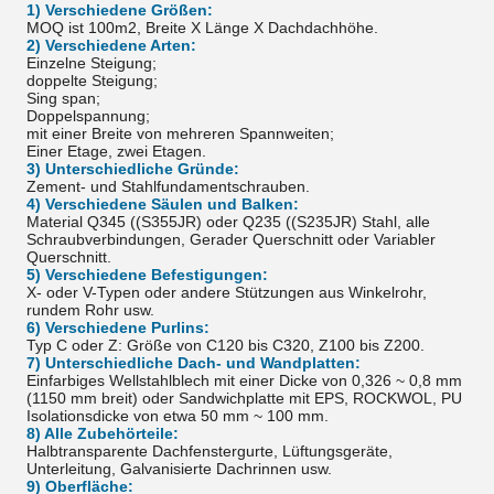
1) Verschiedene Größen:
MOQ ist 100m2, Breite X Länge X Dachdachhöhe.
2) Verschiedene Arten:
Einzelne Steigung;
doppelte Steigung;
Sing span;
Doppelspannung;
mit einer Breite von mehreren Spannweiten;
Einer Etage, zwei Etagen.
3) Unterschiedliche Gründe:
Zement- und Stahlfundamentschrauben.
4) Verschiedene Säulen und Balken:
Material Q345 ((S355JR) oder Q235 ((S235JR) Stahl, alle
Schraubverbindungen, Gerader Querschnitt oder Variabler
Querschnitt.
5) Verschiedene Befestigungen:
X- oder V-Typen oder andere Stützungen aus Winkelrohr,
rundem Rohr usw.
6) Verschiedene Purlins:
Typ C oder Z: Größe von C120 bis C320, Z100 bis Z200.
7) Unterschiedliche Dach- und Wandplatten:
Einfarbiges Wellstahlblech mit einer Dicke von 0,326 ~ 0,8 mm
(1150 mm breit) oder Sandwichplatte mit EPS, ROCKWOL, PU
Isolationsdicke von etwa 50 mm ~ 100 mm.
8) Alle Zubehörteile:
Halbtransparente Dachfenstergurte, Lüftungsgeräte,
Unterleitung, Galvanisierte Dachrinnen usw.
9) Oberfläche: