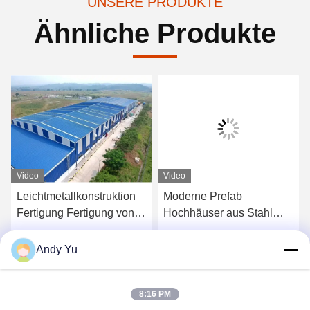
UNSERE PRODUKTE
Ähnliche Produkte
Video
Video
Leichtmetallkonstruktion
Moderne Prefab
Fertigung Fertigung von
Hochhäuser aus Stahl
e
Industrielagern
Bauwerk Stahlrahmen
Strukturbauwerk
Erhalten Sie besten Preis
Erhalten Sie besten Preis
Andy Yu
8:16 PM