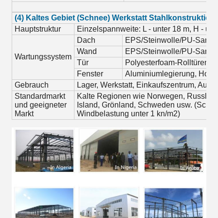
(4) Kaltes Gebiet (Schnee) Werkstatt Stahlkonstruktion
Hauptstruktur
Einzelspannweite: L - unter 18 m, H - unt
Dach
EPS/Steinwolle/PU-Sandw
Wand
EPS/Steinwolle/PU-Sandw
Wartungssystem
Tür
Polyesterfoam-Rolltüren
Fenster
Aluminiumlegierung, Hohl
Gebrauch
Lager, Werkstatt, Einkaufszentrum, Auss
Standardmarkt
Kalte Regionen wie Norwegen, Russland
und geeigneter
Island, Grönland, Schweden usw. (Schne
Markt
Windbelastung unter 1 kn/m2)