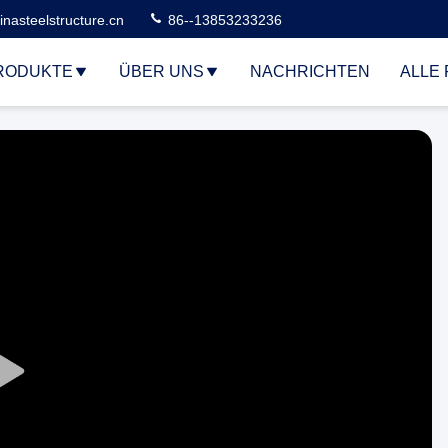
nasteelstructure.cn
86--13853233236
RODUKTE
ÜBER UNS
NACHRICHTEN
ALLE 
Play
Video