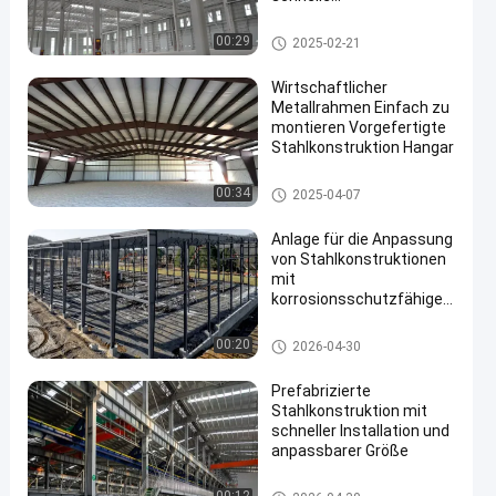
Industrievorbauprojekte
Metallbaubau
00:29
2025-02-21
Wirtschaftlicher
Metallrahmen Einfach zu
montieren Vorgefertigte
Stahlkonstruktion Hangar
Stahlkonstruktionshangar
00:34
2025-04-07
Anlage für die Anpassung
von Stahlkonstruktionen
mit
korrosionsschutzfähiger
Großspannweite für
industrielle Verwendung
Stahlkonstruktionshangar
00:20
2026-04-30
Prefabrizierte
Stahlkonstruktion mit
schneller Installation und
anpassbarer Größe
Stahlkonstruktionshangar