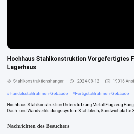
Hochhaus Stahlkonstruktion Vorgefertigtes 
Lagerhaus
Stahlkonstruktionshangar
2024-08-12
19316 Ans
#
Handelsstahlrahmen-Gebäude
#
Fertigstahlrahmen-Gebäude
Hochhaus Stahlkonstruktion Unterstützung Metall Flugzeug Hanga
Dach- und Wandverkleidungssystem Stahlblech; Sandwichplatte S
Nachrichten des Besuchers