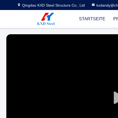
Qingdao KXD Steel Structure Co., Ltd
kxdandy@chi
STARTSEITE
P