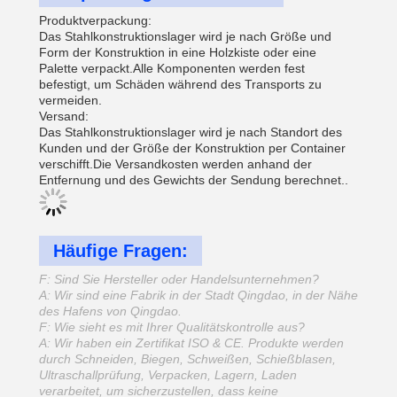
Produktverpackung:
Das Stahlkonstruktionslager wird je nach Größe und
Form der Konstruktion in eine Holzkiste oder eine
Palette verpackt.Alle Komponenten werden fest
befestigt, um Schäden während des Transports zu
vermeiden.
Versand:
Das Stahlkonstruktionslager wird je nach Standort des
Kunden und der Größe der Konstruktion per Container
verschifft.Die Versandkosten werden anhand der
Entfernung und des Gewichts der Sendung berechnet..
Häufige Fragen:
F: Sind Sie Hersteller oder Handelsunternehmen?
A: Wir sind eine Fabrik in der Stadt Qingdao, in der Nähe
des Hafens von Qingdao.
F: Wie sieht es mit Ihrer Qualitätskontrolle aus?
A: Wir haben ein Zertifikat ISO & CE. Produkte werden
durch Schneiden, Biegen, Schweißen, Schießblasen,
Ultraschallprüfung, Verpacken, Lagern, Laden
verarbeitet, um sicherzustellen, dass keine