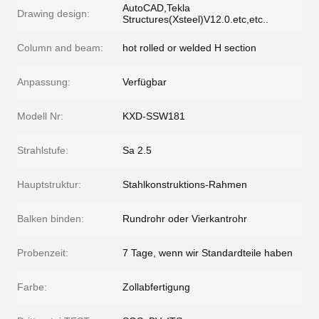
AutoCAD,Tekla
Drawing design:
Structures(Xsteel)V12.0.etc,etc..
Column and beam:
hot rolled or welded H section
Anpassung:
Verfügbar
Modell Nr:
KXD-SSW181
Strahlstufe:
Sa 2.5
Hauptstruktur:
Stahlkonstruktions-Rahmen
Balken binden:
Rundrohr oder Vierkantrohr
Probenzeit:
7 Tage, wenn wir Standardteile haben
Farbe:
Zollabfertigung