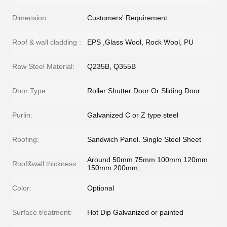
Dimension:
Customers' Requirement
Roof & wall cladding :
EPS ,Glass Wool, Rock Wool, PU
Raw Steel Material:
Q235B, Q355B
Door Type:
Roller Shutter Door Or Sliding Door
Purlin:
Galvanized C or Z type steel
Roofing:
Sandwich Panel. Single Steel Sheet
Around 50mm 75mm 100mm 120mm
Roof&wall thickness:
150mm 200mm;
Color:
Optional
Surface treatment:
Hot Dip Galvanized or painted