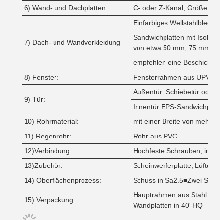
6) Wand- und Dachplatten:
C- oder Z-Kanal, Größe von
Einfarbiges Wellstahlblech 
Sandwichplatten mit Isoli
7) Dach- und Wandverkleidung
von etwa 50 mm, 75 mm, 
empfehlen eine Beschicht
8) Fenster:
Fensterrahmen aus UPVC/PV
Außentür: Schiebetür oder R
9) Tür:
Innentür:EPS-Sandwichplatt
10) Rohrmaterial:
mit einer Breite von mehr a
11) Regenrohr:
Rohr aus PVC
12)Verbindung
Hochfeste Schrauben, inte
13)Zubehör:
Scheinwerferplatte, Lüftung
14) Oberflächenprozess:
Schuss in Sa2.5■Zwei Schic
Hauptrahmen aus Stahl ohne
15) Verpackung:
Wandplatten in 40' HQ