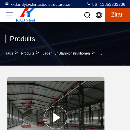
kxdandy@chinasteelstructure.cn
86--13853233236
Zitat
Produits
>
>
>
Haus
Produits
Lager Für Stahlkonstruktionen
Hot Dip Galvanized 