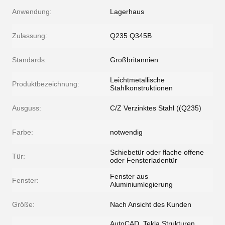
Anwendung:
Lagerhaus
Zulassung:
Q235 Q345B
Standards:
Großbritannien
Leichtmetallische
Produktbezeichnung:
Stahlkonstruktionen
Ausguss:
C/Z Verzinktes Stahl ((Q235)
Farbe:
notwendig
Schiebetür oder flache offene
Tür:
oder Fensterladentür
Fenster aus
Fenster:
Aluminiumlegierung
Größe:
Nach Ansicht des Kunden
AutoCAD, Tekla Strukturen