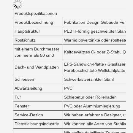
Produktspezifikationen
Produktbezeichnung
Fabrikation Design Gebäude Fertigw
Hauptstruktur
PEB H-förmig geschweißter Stahl o
Rostschutz
Warmdippverzinkte oder rostfeste L
mit einem Durchmesser
Kaltgewalztes C- oder Z-Stahl, Q35
von mehr als 50 cm3
EPS-Sandwich-Platte / Glasfaser-San
Dach- und Wandplatten
Farbbeschichtete Wellstahlplatte
Schleusen
Schwerlastverzinkter Stahl
Abwärtsleitung
PVC
Tür
Schiebetür oder Rollerläden
Fenster
PVC oder Aluminiumlegierung
Service-Design
Wir haben erfahrene Designer, um z
Dienstleistungsindustrie
Wir können alle Arten von Stahlkons
Wir stellen detaillierte Zeichnungen 