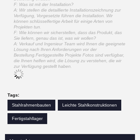
F: Was ist mit der Installation?
A: Wir stellen die detaillierte Installationszeichnung zur
Verfügung, Vorgesetzte führen die Installation. Wir
können schlüsselfertige Arbeit für einige Arten von
Projekten tun.
F: Wie können wir sicherstellen, dass das Produkt, das
Sie liefern, genau das ist, was wir wollen?
A: Verkauf und Ingenieur Team wird Ihnen die geeignete
Lösung nach Ihren Anforderungen vor der
Bestellung.Fertiggestellte Projekte Fotos sind verfügbar,
die Ihnen helfen wird, die Lösung zu verstehen, die wir
zur Verfügung gestellt haben.
Tags:
Stahlrahmenbauten
Leichte Stahlkonstruktionen
Fertigstahllager