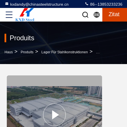
kxdandy@chinasteelstructure.cn
86--13853233236
Zitat
Produits
>
>
>
Haus
Produits
Lager Für Stahlkonstruktionen
ASTM Vorgefertigte 