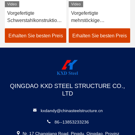
Video
Video
Vorgefertigte
Vorgefertigte
Schwerstahlkonstruktione
mehrstöckige
n Werkstatt
Stahlkonstruktion
Stahlrahmenbau
Lagerhaus Gebäude SGS
Erhalten Sie besten Preis
Erhalten Sie besten Preis
Lagerhaus
BV CE genehmigt
QINGDAO KXD STEEL STRUCTURE CO.,
LTD
kxdandy@chinasteelstructure.cn
86--13853233236
Nr. 17 Changjiang Road, Pingdu, Qingdao, Provinz