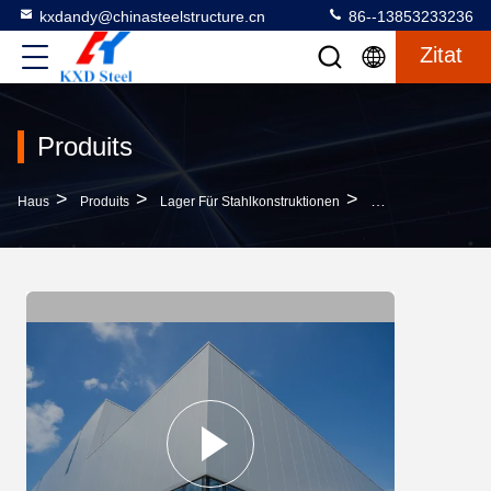
kxdandy@chinasteelstructure.cn
86--13853233236
Zitat
Produits
>
>
>
Haus
Produits
Lager Für Stahlkonstruktionen
Industrievorgeferti