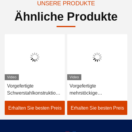
UNSERE PRODUKTE
Ähnliche Produkte
Video
Video
Vorgefertigte
Vorgefertigte
Schwerstahlkonstruktione
mehrstöckige
n Werkstatt
Stahlkonstruktion
Stahlrahmenbau
Lagerhaus Gebäude SGS
Erhalten Sie besten Preis
Erhalten Sie besten Preis
Lagerhaus
BV CE genehmigt