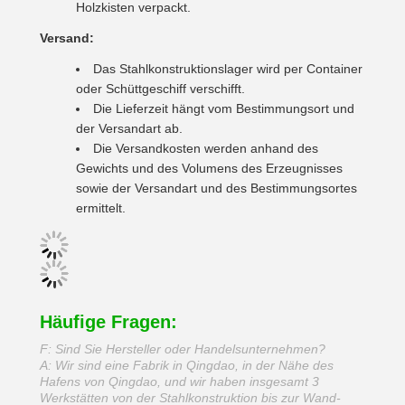
Holzkisten verpackt.
Versand:
Das Stahlkonstruktionslager wird per Container
oder Schüttgeschiff verschifft.
Die Lieferzeit hängt vom Bestimmungsort und
der Versandart ab.
Die Versandkosten werden anhand des
Gewichts und des Volumens des Erzeugnisses
sowie der Versandart und des Bestimmungsortes
ermittelt.
Häufige Fragen:
F: Sind Sie Hersteller oder Handelsunternehmen?
A: Wir sind eine Fabrik in Qingdao, in der Nähe des
Hafens von Qingdao, und wir haben insgesamt 3
Werkstätten von der Stahlkonstruktion bis zur Wand-