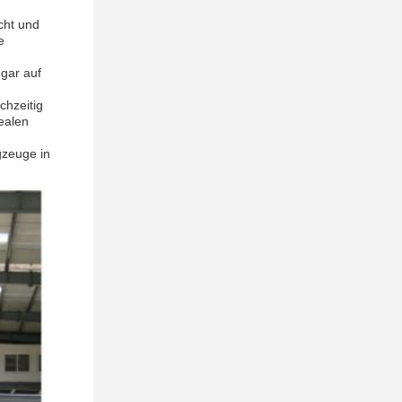
cht und
e
ngar auf
chzeitig
ealen
gzeuge in