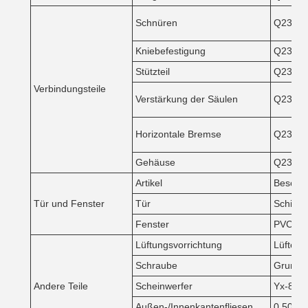
Schnüren
Q235
Kniebefestigung
Q235
Stützteil
Q235
Verbindungsteile
Verstärkung der Säulen
Q235
Horizontale Bremse
Q235
Gehäuse
Q235
Artikel
Beschr
Tür und Fenster
Tür
Schiebe
Fenster
PVC-Fen
Lüftungsvorrichtung
Lüfter, 
Schraube
Grunds
Andere Teile
Scheinwerfer
Yx-840 
Außen-/Innenkantenfliesen
0.50mm 