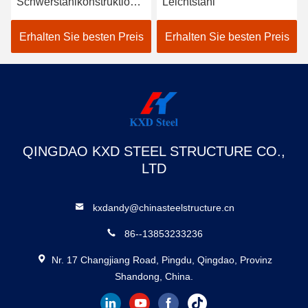
Schwerstahlkonstruktione
Leichtstahl
n mit flexiblem Layout
Erhalten Sie besten Preis
Erhalten Sie besten Preis
QINGDAO KXD STEEL STRUCTURE CO.,
LTD
kxdandy@chinasteelstructure.cn
86--13853233236
Nr. 17 Changjiang Road, Pingdu, Qingdao, Provinz
Shandong, China.