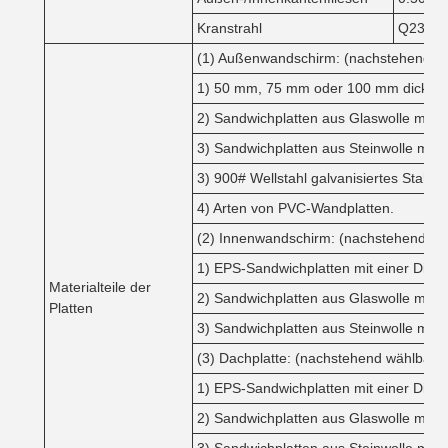
Kranstrahl
Q235 od
(1) Außenwandschirm: (nachstehend w
1) 50 mm, 75 mm oder 100 mm dicke E
2) Sandwichplatten aus Glaswolle mit
3) Sandwichplatten aus Steinwolle mi
3) 900# Wellstahl galvanisiertes Stahl
4) Arten von PVC-Wandplatten.
(2) Innenwandschirm: (nachstehend wä
1) EPS-Sandwichplatten mit einer Dic
Materialteile der
2) Sandwichplatten aus Glaswolle mit
Platten
3) Sandwichplatten aus Steinwolle mi
(3) Dachplatte: (nachstehend wählbar)
1) EPS-Sandwichplatten mit einer Dic
2) Sandwichplatten aus Glaswolle mit