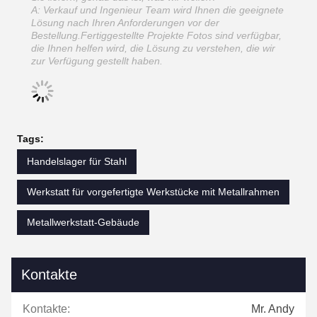
A: Verkauf und Ingenieur Team wird Ihnen die geeignete
Lösung nach Ihren Anforderungen vor der
Bestellung.Fertiggestellte Projekte Fotos sind verfügbar,
die Ihnen helfen wird, die Lösung zu verstehen, die wir
zur Verfügung gestellt haben.
Tags:
Handelslager für Stahl
Werkstatt für vorgefertigte Werkstücke mit Metallrahmen
Metallwerkstatt-Gebäude
Kontakte
Kontakte:
Mr. Andy