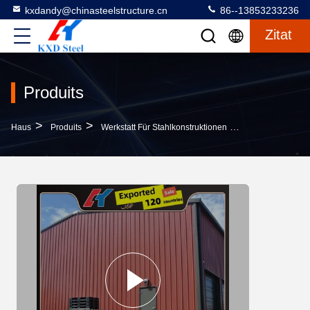
kxdandy@chinasteelstructure.cn
86--13853233236
Zitat
Produits
>
>
>
Haus
Produits
Werkstatt Für Stahlkonstruktionen
Hochfeste Stahlk