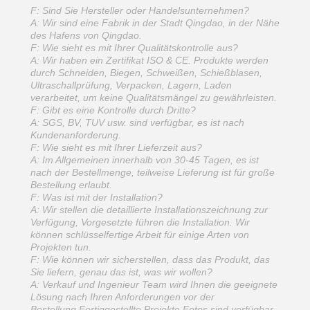
F: Sind Sie Hersteller oder Handelsunternehmen?
A: Wir sind eine Fabrik in der Stadt Qingdao, in der Nähe
des Hafens von Qingdao.
F: Wie sieht es mit Ihrer Qualitätskontrolle aus?
A: Wir haben ein Zertifikat ISO & CE. Produkte werden
durch Schneiden, Biegen, Schweißen, Schießblasen,
Ultraschallprüfung, Verpacken, Lagern, Laden
verarbeitet, um keine Qualitätsmängel zu gewährleisten.
F: Gibt es eine Kontrolle durch Dritte?
A: SGS, BV, TUV usw. sind verfügbar, es ist nach
Kundenanforderung.
F: Wie sieht es mit Ihrer Lieferzeit aus?
A: Im Allgemeinen innerhalb von 30-45 Tagen, es ist
nach der Bestellmenge, teilweise Lieferung ist für große
Bestellung erlaubt.
F: Was ist mit der Installation?
A: Wir stellen die detaillierte Installationszeichnung zur
Verfügung, Vorgesetzte führen die Installation. Wir
können schlüsselfertige Arbeit für einige Arten von
Projekten tun.
F: Wie können wir sicherstellen, dass das Produkt, das
Sie liefern, genau das ist, was wir wollen?
A: Verkauf und Ingenieur Team wird Ihnen die geeignete
Lösung nach Ihren Anforderungen vor der
Bestellung.Fertiggestellte Projekte Fotos sind verfügbar,