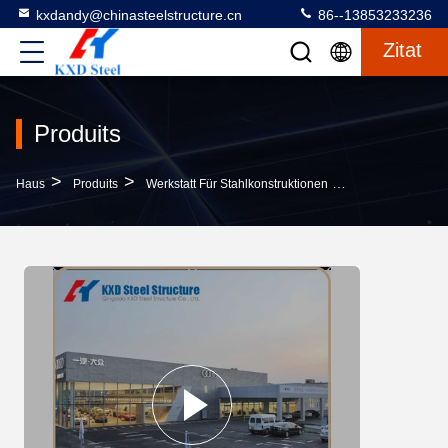
kxdandy@chinasteelstructure.cn
86--13853233236
Zitat
Produits
>
>
>
Haus
Produits
Werkstatt Für Stahlkonstruktionen
Q345 Q235 Leich