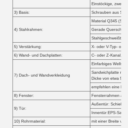
Einstöckige, zweist
3) Basis:
Schrauben aus Stah
Material Q345 (S35
4) Stahlrahmen:
Gerade Querschnitt 
Stahlgeschweißter H-
5) Verstärkung:
X- oder V-Typ- oder
6) Wand- und Dachplatten:
C- oder Z-Kanal, G
Einfarbiges Wellsta
Sandwichplatte mit
7) Dach- und Wandverkleidung
Dicke von etwa 50
empfehlen eine Be
8) Fenster:
Fensterrahmen aus 
Außentür: Schiebetü
9) Tür:
Innentür:EPS-Sandwi
10) Rohrmaterial:
mit einer Breite vo