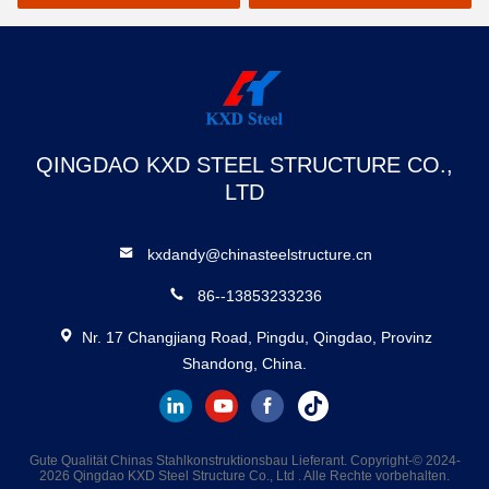
QINGDAO KXD STEEL STRUCTURE CO.,
LTD
kxdandy@chinasteelstructure.cn
86--13853233236
Nr. 17 Changjiang Road, Pingdu, Qingdao, Provinz
Shandong, China.
Gute Qualität Chinas Stahlkonstruktionsbau Lieferant. Copyright-© 2024-
2026 Qingdao KXD Steel Structure Co., Ltd . Alle Rechte vorbehalten.