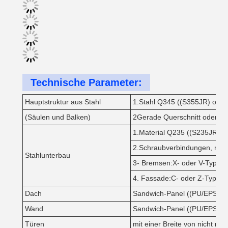
Technische Parameter:
Hauptstruktur aus Stahl
1.Stahl Q345 ((S355JR) ode
(Säulen und Balken)
2Gerade Querschnitt oder Var
1.Material Q235 ((S235JR) St
2.Schraubverbindungen, rostf
Stahlunterbau
3- Bremsen:X- oder V-Typ od
4. Fassade:C- oder Z-Typ: G
Dach
Sandwich-Panel ((PU/EPS/Glas
Wand
Sandwich-Panel ((PU/EPS/Glas
Türen
mit einer Breite von nicht me