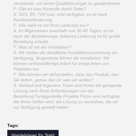
verarbeitet, um keine Qualitätsmängel zu gewährleisten.
F: Gibt es eine Kontrolle durch Dritte?
A: SGS, BV, TUV usw. sind verfügbar, es ist nach
Kundenanforderung.
F: Wie sieht es mit Ihrer Lieferzeit aus?
A: Im Allgemeinen innerhalb von 30-45 Tagen, es ist
nach der Bestellmenge, teilweise Lieferung ist für große
Bestellung erlaubt.
F: Was ist mit der Installation?
A: Wir stellen die detaillierte Installationszeichnung zur
Verfügung, Vorgesetzte führen die Installation. Wir
können schlüsselfertige Arbeit für einige Arten von
Projekten tun.
F: Wie können wir sicherstellen, dass das Produkt, das
Sie liefern, genau das ist, was wir wollen?
A: Verkauf und Ingenieur Team wird Ihnen die geeignete
Lösung nach Ihren Anforderungen vor der
Bestellung.Fertiggestellte Projekte Fotos sind verfügbar,
die Ihnen helfen wird, die Lösung zu verstehen, die wir
zur Verfügung gestellt haben.
Tags:
Handelslager für Stahl