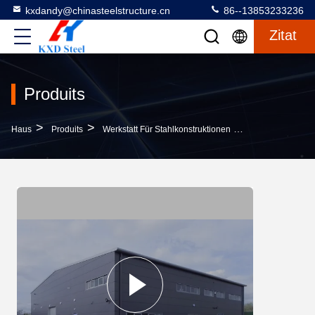
kxdandy@chinasteelstructure.cn
86--13853233236
Zitat
Produits
>
>
>
Haus
Produits
Werkstatt Für Stahlkonstruktionen
Leichte Stahlkon