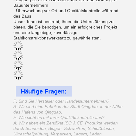
Bauunternehmern
- Überwachung vor Ort und Qualitätskontrolle während
des Baus
Unser Team ist bestrebt, Ihnen die Unterstützung zu
bieten, die Sie benötigen, um ein erfolgreiches Projekt
und eine langlebige, zuverlässige
Stahlkonstruktionswerkstatt zu gewährleisten.
Häufige Fragen:
F: Sind Sie Hersteller oder Handelsunternehmen?
A: Wir sind eine Fabrik in der Stadt Qingdao, in der Nähe
des Hafens von Qingdao.
F: Wie sieht es mit Ihrer Qualitätskontrolle aus?
A: Wir haben ein Zertifikat ISO & CE. Produkte werden
durch Schneiden, Biegen, Schweißen, Schießblasen,
Ultraschallprüfung, Verpacken, Lagern, Laden