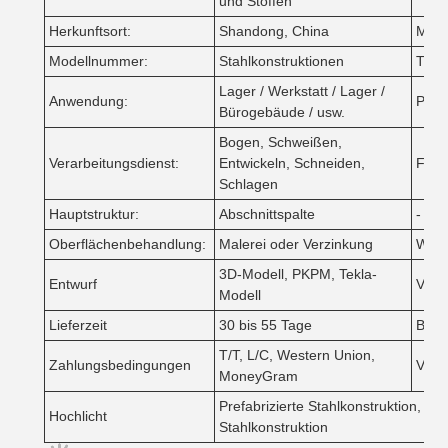
und Stoffen
Herkunftsort:
Shandong, China
Mark
Modellnummer:
Stahlkonstruktionen
Typ:
Lager / Werkstatt / Lager /
Anwendung:
Preis
Bürogebäude / usw.
Bogen, Schweißen,
Verarbeitungsdienst:
Entwickeln, Schneiden,
Farb
Schlagen
Hauptstruktur:
Abschnittspalte
- Ich
Oberflächenbehandlung:
Malerei oder Verzinkung
Wand
3D-Modell, PKPM, Tekla-
Entwurf
Verp
Modell
Lieferzeit
30 bis 55 Tage
Besc
T/T, L/C, Western Union,
Zahlungsbedingungen
Vers
MoneyGram
Prefabrizierte Stahlkonstruktion, Sta
Hochlicht
Stahlkonstruktion